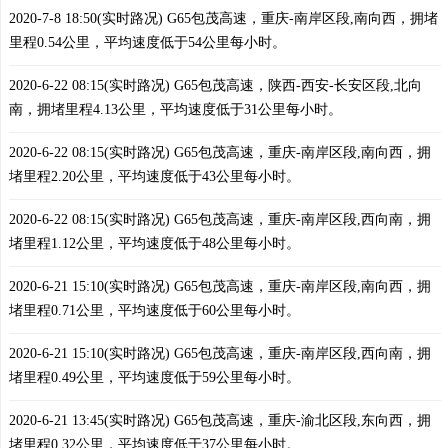
2020-7-8 18:50(实时路况) G65包茂高速，重庆-南岸区段,南向西，拥堵
里程0.54公里，平均速度低于54公里每小时。
2020-6-22 08:15(实时路况) G65包茂高速，陕西-西安-长安区段,北向
南，拥堵里程4.13公里，平均速度低于31公里每小时。
2020-6-22 08:15(实时路况) G65包茂高速，重庆-南岸区段,南向西，拥
堵里程2.20公里，平均速度低于43公里每小时。
2020-6-22 08:15(实时路况) G65包茂高速，重庆-南岸区段,西向南，拥
堵里程1.12公里，平均速度低于48公里每小时。
2020-6-21 15:10(实时路况) G65包茂高速，重庆-南岸区段,南向西，拥
堵里程0.71公里，平均速度低于60公里每小时。
2020-6-21 15:10(实时路况) G65包茂高速，重庆-南岸区段,西向南，拥
堵里程0.49公里，平均速度低于59公里每小时。
2020-6-21 13:45(实时路况) G65包茂高速，重庆-渝北区段,东向西，拥
堵里程0.32公里，平均速度低于37公里每小时。