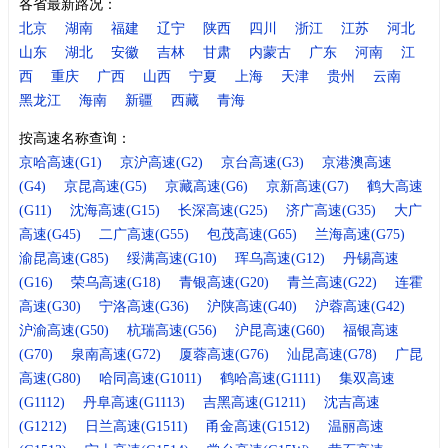
各省最新路况：
北京
湖南
福建
辽宁
陕西
四川
浙江
江苏
河北
山东
湖北
安徽
吉林
甘肃
内蒙古
广东
河南
江
西
重庆
广西
山西
宁夏
上海
天津
贵州
云南
黑龙江
海南
新疆
西藏
青海
按高速名称查询：
京哈高速(G1)
京沪高速(G2)
京台高速(G3)
京港澳高速
(G4)
京昆高速(G5)
京藏高速(G6)
京新高速(G7)
鹤大高速
(G11)
沈海高速(G15)
长深高速(G25)
济广高速(G35)
大广
高速(G45)
二广高速(G55)
包茂高速(G65)
兰海高速(G75)
渝昆高速(G85)
绥满高速(G10)
珲乌高速(G12)
丹锡高速
(G16)
荣乌高速(G18)
青银高速(G20)
青兰高速(G22)
连霍
高速(G30)
宁洛高速(G36)
沪陕高速(G40)
沪蓉高速(G42)
沪渝高速(G50)
杭瑞高速(G56)
沪昆高速(G60)
福银高速
(G70)
泉南高速(G72)
厦蓉高速(G76)
汕昆高速(G78)
广昆
高速(G80)
哈同高速(G1011)
鹤哈高速(G1111)
集双高速
(G1112)
丹阜高速(G1113)
吉黑高速(G1211)
沈吉高速
(G1212)
日兰高速(G1511)
甬金高速(G1512)
温丽高速